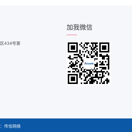
加我微信
区434号第
：
传信网络