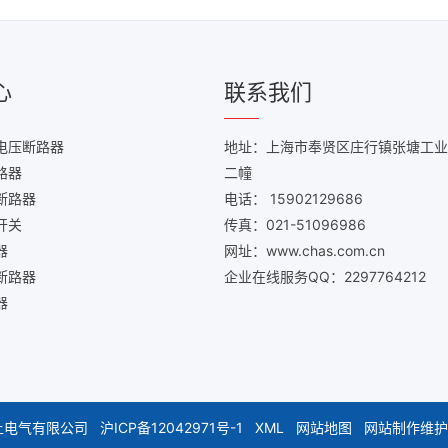
心
联系我们
电压断路器
地址：上海市奉贤区庄行镇张塘工业
路器
二幢
断路器
电话： 15902129686
开关
传真：021-51096986
器
网址：www.chas.com.cn
断路器
企业在线服务QQ：2297764212
器
安上电气有限公司
沪ICP备12042971号-1
XML
网站地图
网站制作维护