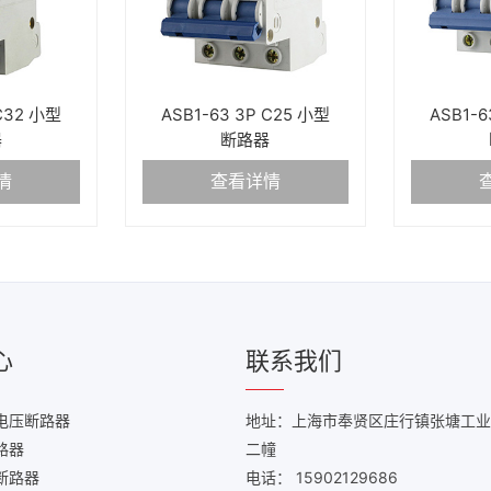
 C32 小型
ASB1-63 3P C25 小型
ASB1-6
器
断路器
情
查看详情
心
联系我们
电压断路器
地址：上海市奉贤区庄行镇张塘工业
路器
二幢
断路器
电话： 15902129686