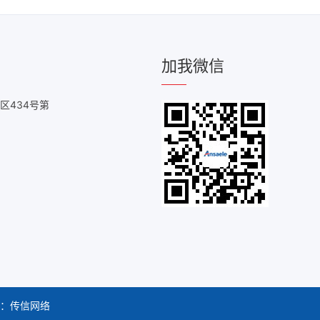
加我微信
区434号第
：
传信网络