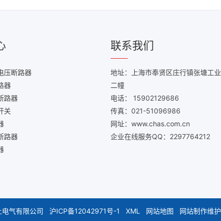
心
联系我们
电压断路器
地址：上海市奉贤区庄行镇张塘工业
路器
二幢
断路器
电话： 15902129686
开关
传真：021-51096986
器
网址：www.chas.com.cn
断路器
企业在线服务QQ：2297764212
器
安上电气有限公司
沪ICP备12042971号-1
XML
网站地图
网站制作维护